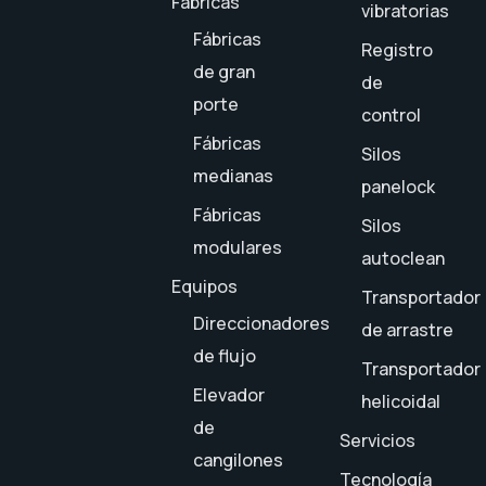
Fábricas
vibratorias
Fábricas
Registro
de gran
de
porte
control
Fábricas
Silos
medianas
panelock
Fábricas
Silos
modulares
autoclean
Equipos
Transportador
Direccionadores
de arrastre
de flujo
Transportador
Elevador
helicoidal
de
Servicios
cangilones
Tecnología