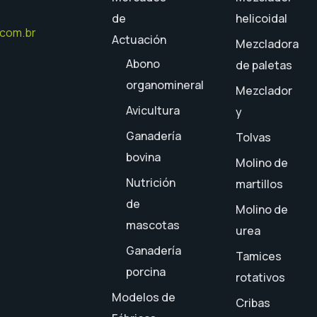
de
helicoidal
.com.br
Actuación
Mezcladora
Abono
de paletas
organomineral
Mezclador
ram
Avicultura
y
Ganadería
Tolvas
bovina
Molino de
Nutrición
martillos
de
Molino de
mascotas
urea
Ganadería
Tamices
porcina
rotativos
Modelos de
Cribas