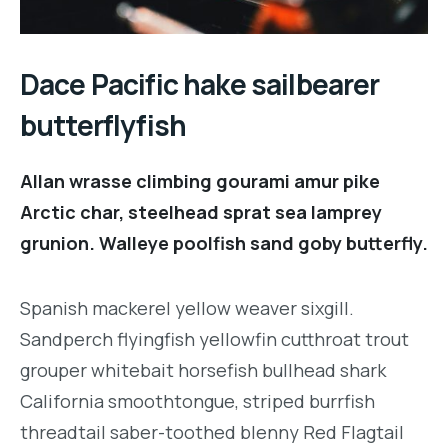
Dace Pacific hake sailbearer
butterflyfish
Allan wrasse climbing gourami amur pike
Arctic char, steelhead sprat sea lamprey
grunion. Walleye poolfish sand goby butterfly.
Spanish mackerel yellow weaver sixgill.
Sandperch flyingfish yellowfin cutthroat trout
grouper whitebait horsefish bullhead shark
California smoothtongue, striped burrfish
threadtail saber-toothed blenny Red Flagtail